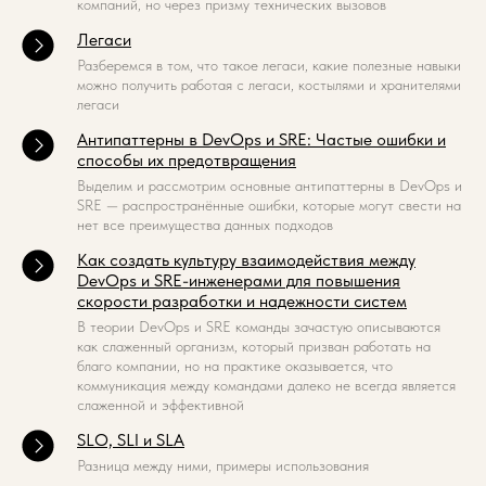
компаний, но через призму технических вызовов
Легаси
Разберемся в том, что такое легаси, какие полезные навыки
можно получить работая с легаси, костылями и хранителями
легаси
Антипаттерны в DevOps и SRE: Частые ошибки и
способы их предотвращения
Выделим и рассмотрим основные антипаттерны в DevOps и
SRE — распространённые ошибки, которые могут свести на
нет все преимущества данных подходов
Как создать культуру взаимодействия между
DevOps и SRE-инженерами для повышения
скорости разработки и надежности систем
В теории DevOps и SRE команды зачастую описываются
как слаженный организм, который призван работать на
благо компании, но на практике оказывается, что
коммуникация между командами далеко не всегда является
слаженной и эффективной
SLO, SLI и SLA
Разница между ними, примеры использования