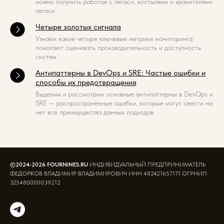
можно получить работая с легаси, костылями и хранителями
легаси
Четыре золотых сигнала
Узнаем какие четыре ключевые метрики мониторинга
помогают оценивать производительность и доступность
систем
Антипаттерны в DevOps и SRE: Частые ошибки и
способы их предотвращения
Выделим и рассмотрим основные антипаттерны в DevOps и
SRE — распространённые ошибки, которые могут свести на
нет все преимущества данных подходов
©2024-2026 FOURNINES.RU
ИНДИВИДУАЛЬНЫЙ ПРЕДПРИНИМАТЕЛЬ
ФЕДОРКОВ ВЛАДИМИР ВЛАДИМИРОВИЧ ИНН 482421657171 ОГРНИП
325480000039212